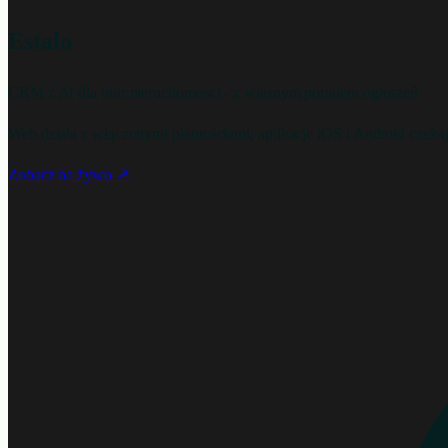
Estalo
CRM z AI dla biur nieruchomości - z własnym portalem ogłoszeń
Web działa z włączonymi płatnościami; aplikacje iOS i Android czeka
Zobacz na żywo
↗