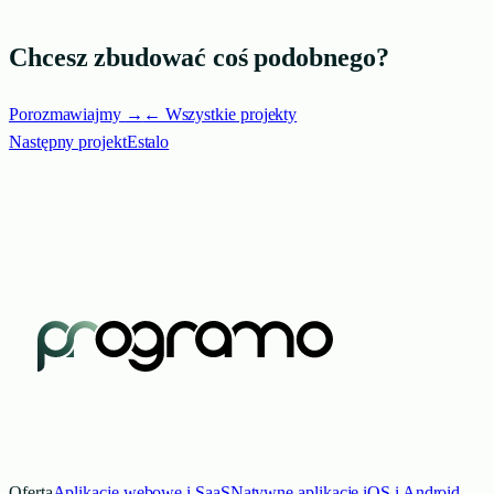
Chcesz zbudować coś podobnego?
Porozmawiajmy
→
← Wszystkie projekty
Następny projekt
Estalo
Oferta
Aplikacje webowe i SaaS
Natywne aplikacje iOS i Android