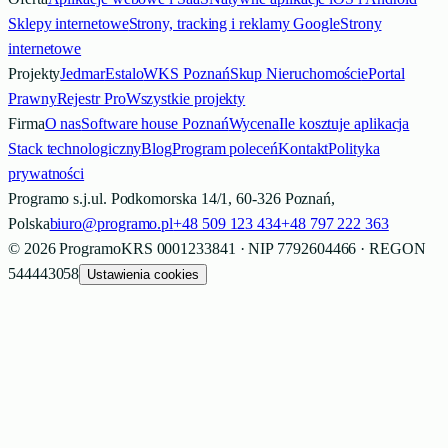
Sklepy internetowe
Strony, tracking i reklamy Google
Strony
internetowe
Projekty
Jedmar
Estalo
WKS Poznań
Skup Nieruchomości
ePortal
Prawny
Rejestr Pro
Wszystkie projekty
Firma
O nas
Software house Poznań
Wycena
Ile kosztuje aplikacja
Stack technologiczny
Blog
Program poleceń
Kontakt
Polityka
prywatności
Programo s.j.
ul. Podkomorska 14/1, 60-326 Poznań,
Polska
biuro@programo.pl
+48 509 123 434
+48 797 222 363
©
2026
Programo
KRS 0001233841 · NIP 7792604466 · REGON
544443058
Ustawienia cookies