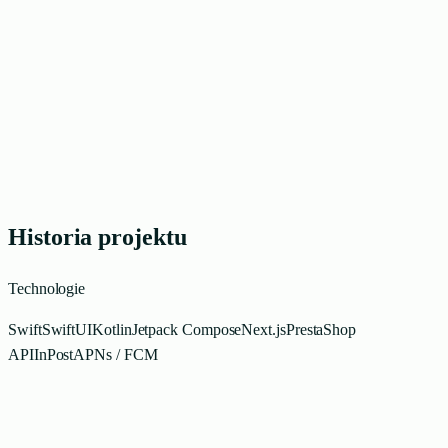
Historia projektu
Technologie
Swift
SwiftUI
Kotlin
Jetpack Compose
Next.js
PrestaShop
API
InPost
APNs / FCM