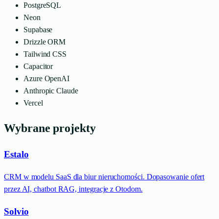
PostgreSQL
Neon
Supabase
Drizzle ORM
Tailwind CSS
Capacitor
Azure OpenAI
Anthropic Claude
Vercel
Wybrane projekty
Estalo
CRM w modelu SaaS dla biur nieruchomości. Dopasowanie ofert
przez AI, chatbot RAG, integracje z Otodom.
Solvio