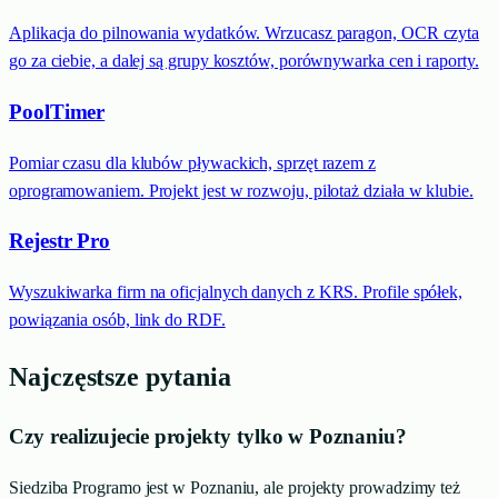
Aplikacja do pilnowania wydatków. Wrzucasz paragon, OCR czyta
go za ciebie, a dalej są grupy kosztów, porównywarka cen i raporty.
PoolTimer
Pomiar czasu dla klubów pływackich, sprzęt razem z
oprogramowaniem. Projekt jest w rozwoju, pilotaż działa w klubie.
Rejestr Pro
Wyszukiwarka firm na oficjalnych danych z KRS. Profile spółek,
powiązania osób, link do RDF.
Najczęstsze pytania
Czy realizujecie projekty tylko w Poznaniu?
Siedziba Programo jest w Poznaniu, ale projekty prowadzimy też